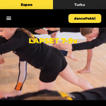
Espoo
Turku
dancePakki
LAPSET 7-9v