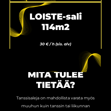
LOISTE-sali
114m2
30 € / h
(sis. alv)
MITÄ TULEE
TIETÄÄ?
Tanssisaleja on mahdollista varata myös
muuhun kuin tanssin tai liikunnan