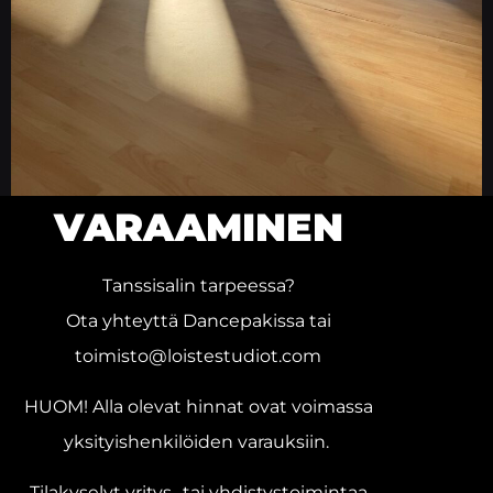
VARAAMINEN
Tanssisalin tarpeessa?
Ota yhteyttä Dancepakissa tai
toimisto@loistestudiot.com
HUOM! Alla olevat hinnat ovat voimassa
yksityishenkilöiden varauksiin.
Tilakyselyt yritys- tai yhdistystoimintaa