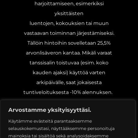
harjoittamiseen, esimerkiksi
yksittäisten
luentojen, kokouksien tai muun
vastaavan toiminnan järjestämiseksi.
Tällöin hintoihin sovelletaan 25,5%
arvonlisäveron kantaa. Mikäli varaat
tanssisalin toistuvaa (esim. koko
kauden ajaksi) käyttöä varten
arkipäivälle, saat jokaisesta
tuntiveloituksesta -10% alennuksen.
Vuokraaja saa salin lisäksi käyttää aula-
Arvostamme yksityisyyttäsi.
ja pukuhuonetiloja.
Käytämme evästeitä parantaaksemme
selauskokemustasi, näyttääksemme personoituja
Lasku varauksesta lähetetään
mainoksia tai sisältöä sekä analysoidaksemme