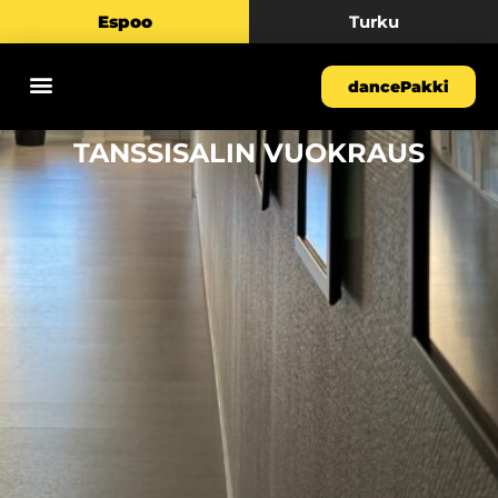
Espoo
Turku
dancePakki
TANSSISALIN VUOKRAUS