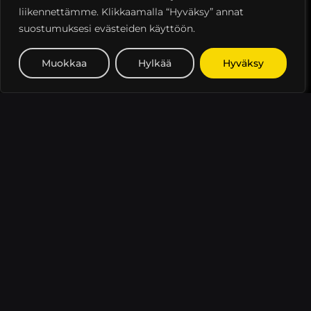
etukäteen sähköpostitse. Lasku tulee
liikennettämme. Klikkaamalla “Hyväksy” annat
olla maksettuna ennen varauksen
suostumuksesi evästeiden käyttöön.
alkua. Poikkeuksena vakituinen
Muokkaa
Hylkää
Hyväksy
tilavaraus, jolloin laskutus on toteuman
mukaan seuraavan kk alussa tai
erikseen sovitusti.
VARAUKSEN
EHDOT
Mahdollisen esteen sattuessa
tanssisalin varaus tulee aina
peruuttaa kirjallisesti.
Vuokraaja sitoutuu noudattamaan